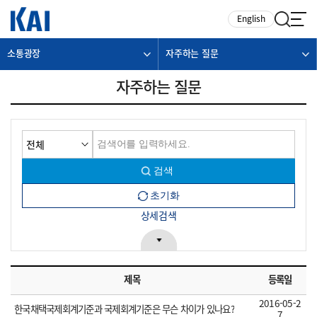
카피라이트로 가기
본문으로 가기
주메뉴로 가기
English
소통광장
자주하는 질문
자주하는 질문
상세검색
제목
등록일
2016-05-2
한국채택국제회계기준과 국제회계기준은 무슨 차이가 있나요?
7