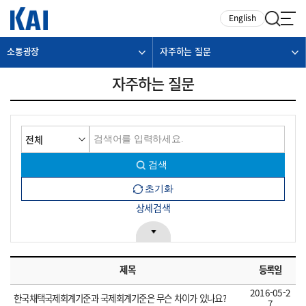
카피라이트로 가기
본문으로 가기
주메뉴로 가기
English
소통광장
자주하는 질문
자주하는 질문
상세검색
제목
등록일
2016-05-2
한국채택국제회계기준과 국제회계기준은 무슨 차이가 있나요?
7