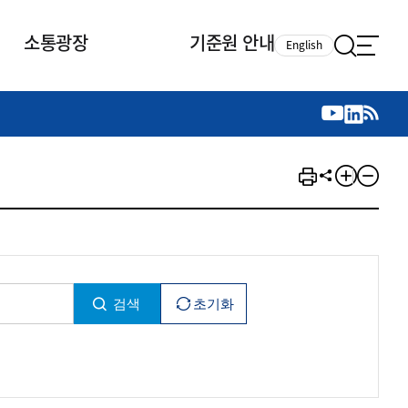
소통광장
기준원 안내
English
국제 활동
국제 활동
참여
뉴스레터
주요업무
자료실
자료실
참여
채용안내
연구논문 공유
2026년 중점 사업방향
제정개정자료
제정개정자료
서베이
채용 안내
회계기준 제정개정 업무
행사·교육자료
행사∙교육자료
의견제안
채용 공고
회계기준 제정개정 절차
기고자료
기고자료
지속가능성 공시기준 제정개정
업무
교육 업무
IFRS재단 재정지원