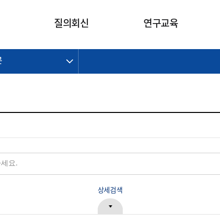
카피라이트로 가기
본문으로 가기
주메뉴로 가기
질의회신
연구교육
문
제정개정과제
제정개정과제
질의회신 요약
연구
보도자료
CI소개
주요 일정
주요 일정
회계기준적용의견서
교육
회계뉴스
조직
진행 과제
진행 과제
질의회신 요약 안내
진행 중인 연구과제
스마트강의
완료 과제
완료 과제
질의회신 요약 전체
IFRS Research Forum
교육 자료
의견 조회
의견 조회
한국채택국제회계기준
출판물
IFRS 해석위원회 논의 결과
일반기업회계기준
종전기업회계기준
K-IFRS 신속처리질의
일반기업회계기준 신속처리질
상세검색
의
정착지원TF