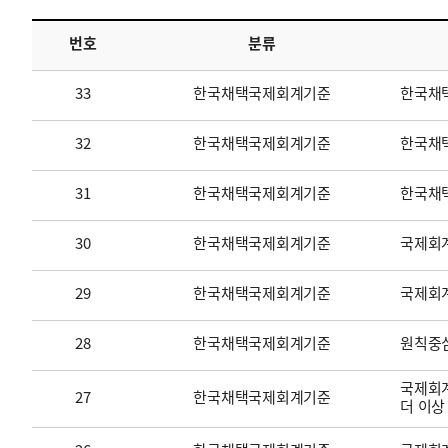
번호
분류
투명·지속가능 경제를 위한
회계기준 및 지속가능성 기준
제정의 글로벌 리더
회계기준열람서비스
33
한국채택국제회계기준
한국채
32
한국채택국제회계기준
한국채택
31
한국채택국제회계기준
한국채
30
한국채택국제회계기준
국제회계
29
한국채택국제회계기준
국제회
28
한국채택국제회계기준
원칙중
국제회계
27
한국채택국제회계기준
더 이상