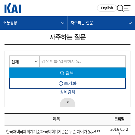
카피라이트로 가기
본문으로 가기
주메뉴로 가기
English
소통광장
자주하는 질문
자주하는 질문
상세검색
제목
등록일
2016-05-2
한국채택국제회계기준과 국제회계기준은 무슨 차이가 있나요?
7