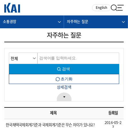
카피라이트로 가기
본문으로 가기
주메뉴로 가기
English
소통광장
자주하는 질문
자주하는 질문
상세검색
제목
등록일
2016-05-2
한국채택국제회계기준과 국제회계기준은 무슨 차이가 있나요?
7