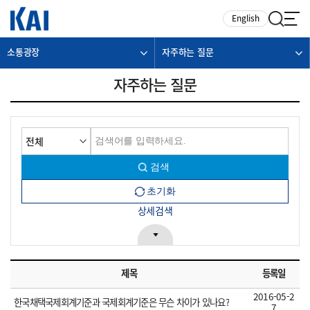
카피라이트로 가기
본문으로 가기
주메뉴로 가기
English
소통광장
자주하는 질문
자주하는 질문
상세검색
제목
등록일
2016-05-2
한국채택국제회계기준과 국제회계기준은 무슨 차이가 있나요?
7