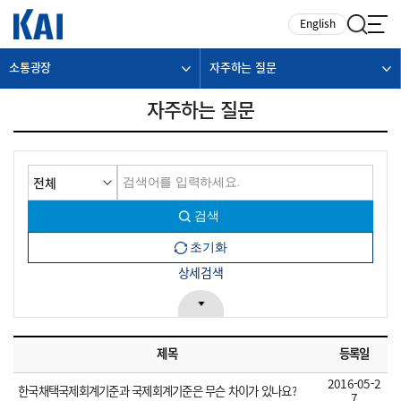
카피라이트로 가기
본문으로 가기
주메뉴로 가기
English
소통광장
자주하는 질문
자주하는 질문
상세검색
제목
등록일
2016-05-2
한국채택국제회계기준과 국제회계기준은 무슨 차이가 있나요?
7