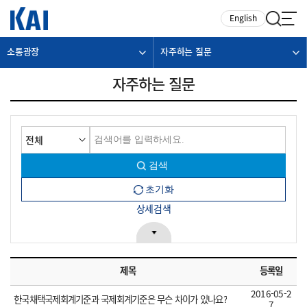
카피라이트로 가기
본문으로 가기
주메뉴로 가기
English
소통광장
자주하는 질문
자주하는 질문
상세검색
제목
등록일
2016-05-2
한국채택국제회계기준과 국제회계기준은 무슨 차이가 있나요?
7