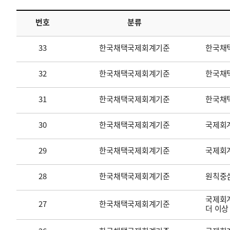
번호
분류
투명·지속가능 경제를 위한
회계기준 및 지속가능성 기준
제정의 글로벌 리더
회계기준열람서비스
33
한국채택국제회계기준
한국채
32
한국채택국제회계기준
한국채택
31
한국채택국제회계기준
한국채
30
한국채택국제회계기준
국제회계
29
한국채택국제회계기준
국제회
28
한국채택국제회계기준
원칙중
국제회계
27
한국채택국제회계기준
더 이상