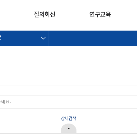
카피라이트로 가기
본문으로 가기
주메뉴로 가기
질의회신
연구교육
문
제정개정과제
제정개정과제
질의회신 요약
연구
보도자료
CI소개
주요 일정
주요 일정
회계기준적용의견서
교육
회계뉴스
조직
진행 과제
진행 과제
질의회신 요약 안내
진행 중인 연구과제
스마트강의
완료 과제
완료 과제
질의회신 요약 전체
IFRS Research Forum
교육 자료
의견 조회
의견 조회
한국채택국제회계기준
출판물
IFRS 해석위원회 논의 결과
일반기업회계기준
종전기업회계기준
K-IFRS 신속처리질의
일반기업회계기준 신속처리질
상세검색
의
정착지원TF