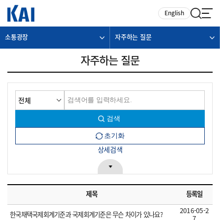
카피라이트로 가기
본문으로 가기
주메뉴로 가기
English
소통광장
자주하는 질문
자주하는 질문
상세검색
제목
등록일
2016-05-2
한국채택국제회계기준과 국제회계기준은 무슨 차이가 있나요?
7