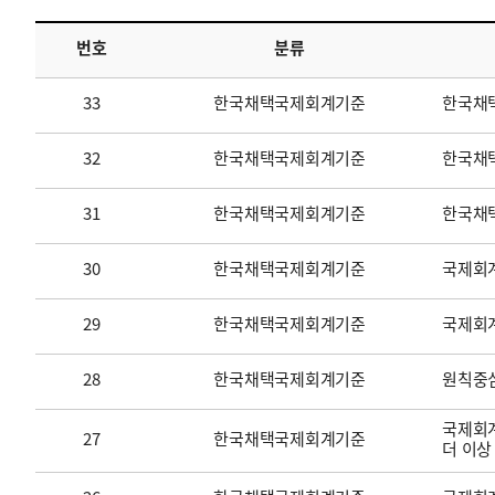
번호
분류
투명·지속가능 경제를 위한
회계기준 및 지속가능성 기준
제정의 글로벌 리더
회계기준열람서비스
33
한국채택국제회계기준
한국채
32
한국채택국제회계기준
한국채택
31
한국채택국제회계기준
한국채
30
한국채택국제회계기준
국제회계
29
한국채택국제회계기준
국제회
28
한국채택국제회계기준
원칙중
국제회계
27
한국채택국제회계기준
더 이상