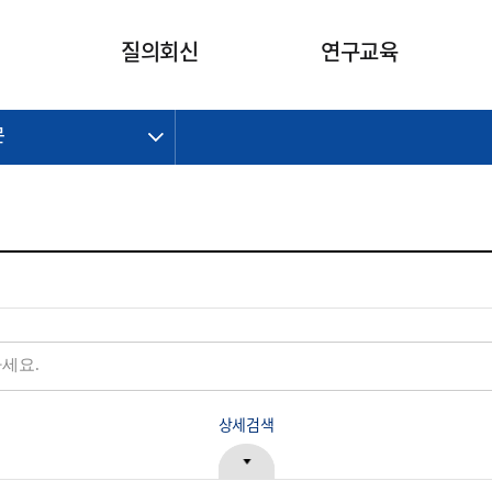
카피라이트로 가기
본문으로 가기
주메뉴로 가기
질의회신
연구교육
문
제정개정과제
제정개정과제
질의회신 요약
연구
보도자료
CI소개
주요 일정
주요 일정
회계기준적용의견서
교육
회계뉴스
조직
진행 과제
진행 과제
질의회신 요약 안내
진행 중인 연구과제
스마트강의
완료 과제
완료 과제
질의회신 요약 전체
IFRS Research Forum
교육 자료
의견 조회
의견 조회
한국채택국제회계기준
출판물
IFRS 해석위원회 논의 결과
일반기업회계기준
종전기업회계기준
K-IFRS 신속처리질의
일반기업회계기준 신속처리질
상세검색
의
정착지원TF