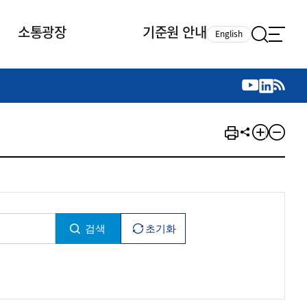
소통광장
기준원 안내
English
국제 활동
국제 활동
참여
뉴스레터
주요업무
자료실
자료실
참여
채용안내
연구논문 공유
2026년 중점 사업방향
제정개정자료
제정개정자료
서베이
채용 안내
회계기준 제정개정 업무
행사·교육자료
행사∙교육자료
의견제안
채용 공고
회계기준 제정개정 절차
기고자료
기고자료
지속가능성 공시기준 제정개정
업무
교육 업무
IFRS재단 재정지원