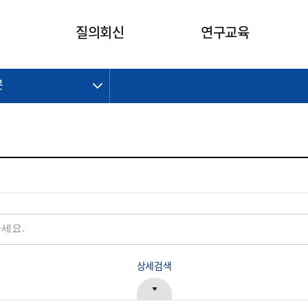
카피라이트로 가기
본문으로 가기
주메뉴로 가기
질의회신
연구교육
문
제정개정과제
제정개정과제
질의회신 요약
연구
보도자료
CI소개
주요 일정
주요 일정
회계기준적용의견서
교육
회계뉴스
조직
진행 과제
진행 과제
질의회신 요약 안내
진행 중인 연구과제
스마트강의
완료 과제
완료 과제
질의회신 요약 전체
IFRS Research Forum
교육 자료
의견 조회
의견 조회
한국채택국제회계기준
출판물
IFRS 해석위원회 논의 결과
일반기업회계기준
종전기업회계기준
K-IFRS 신속처리질의
일반기업회계기준 신속처리질
상세검색
의
정착지원TF