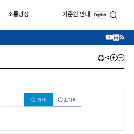
소통광장
기준원 안내
English
국제 활동
국제 활동
참여
뉴스레터
주요업무
자료실
자료실
참여
채용안내
연구논문 공유
2026년 중점 사업방향
제정개정자료
제정개정자료
서베이
채용 안내
회계기준 제정개정 업무
행사·교육자료
행사∙교육자료
의견제안
채용 공고
회계기준 제정개정 절차
기고자료
기고자료
지속가능성 공시기준 제정개정
업무
교육 업무
IFRS재단 재정지원