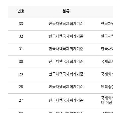
번호
분류
투명·지속가능 경제를 위한
회계기준 및 지속가능성 기준
제정의 글로벌 리더
회계기준열람서비스
33
한국채택국제회계기준
한국채
32
한국채택국제회계기준
한국채택
31
한국채택국제회계기준
한국채
30
한국채택국제회계기준
국제회계
29
한국채택국제회계기준
국제회
28
한국채택국제회계기준
원칙중
국제회계
27
한국채택국제회계기준
더 이상