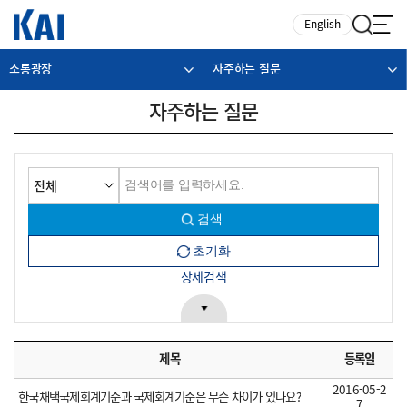
카피라이트로 가기
본문으로 가기
주메뉴로 가기
English
소통광장
자주하는 질문
자주하는 질문
상세검색
제목
등록일
2016-05-2
한국채택국제회계기준과 국제회계기준은 무슨 차이가 있나요?
7