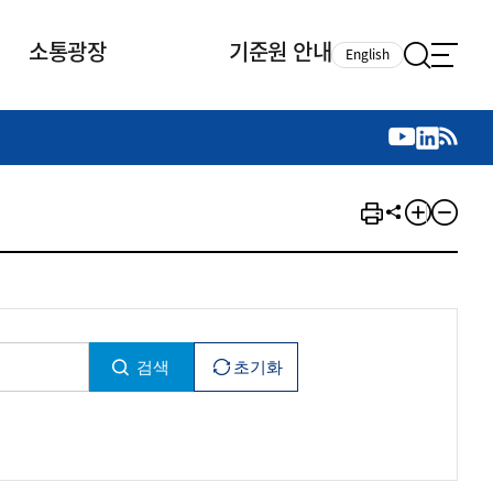
소통광장
기준원 안내
English
국제 활동
국제 활동
참여
뉴스레터
주요업무
자료실
자료실
참여
채용안내
연구논문 공유
2026년 중점 사업방향
제정개정자료
제정개정자료
서베이
채용 안내
회계기준 제정개정 업무
행사·교육자료
행사∙교육자료
의견제안
채용 공고
회계기준 제정개정 절차
기고자료
기고자료
지속가능성 공시기준 제정개정
업무
교육 업무
IFRS재단 재정지원