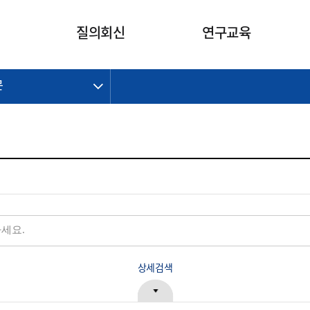
카피라이트로 가기
본문으로 가기
주메뉴로 가기
질의회신
연구교육
문
제정개정과제
제정개정과제
질의회신 요약
연구
보도자료
CI소개
주요 일정
주요 일정
회계기준적용의견서
교육
회계뉴스
조직
진행 과제
진행 과제
질의회신 요약 안내
진행 중인 연구과제
스마트강의
완료 과제
완료 과제
질의회신 요약 전체
IFRS Research Forum
교육 자료
의견 조회
의견 조회
한국채택국제회계기준
출판물
IFRS 해석위원회 논의 결과
일반기업회계기준
종전기업회계기준
K-IFRS 신속처리질의
일반기업회계기준 신속처리질
상세검색
의
정착지원TF