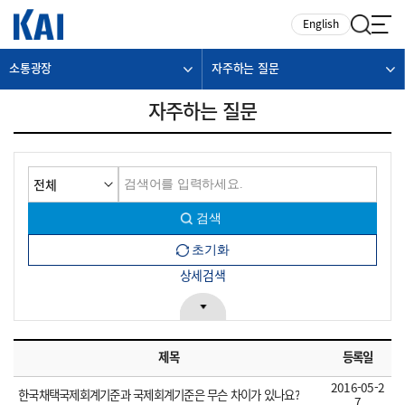
카피라이트로 가기
본문으로 가기
주메뉴로 가기
English
소통광장
자주하는 질문
자주하는 질문
상세검색
제목
등록일
2016-05-2
한국채택국제회계기준과 국제회계기준은 무슨 차이가 있나요?
7