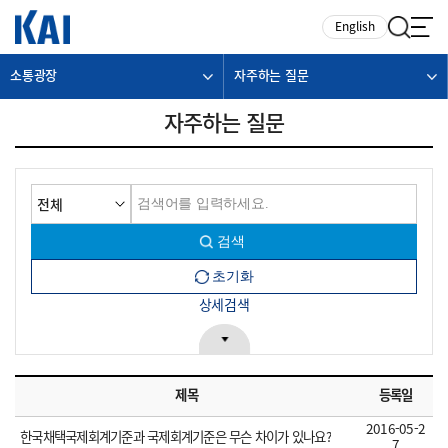
카피라이트로 가기
본문으로 가기
주메뉴로 가기
English
소통광장
자주하는 질문
자주하는 질문
상세검색
제목
등록일
2016-05-2
한국채택국제회계기준과 국제회계기준은 무슨 차이가 있나요?
7