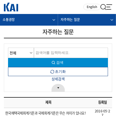
카피라이트로 가기
본문으로 가기
주메뉴로 가기
English
소통광장
자주하는 질문
자주하는 질문
상세검색
제목
등록일
2016-05-2
한국채택국제회계기준과 국제회계기준은 무슨 차이가 있나요?
7