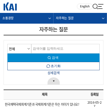
카피라이트로 가기
본문으로 가기
주메뉴로 가기
English
소통광장
자주하는 질문
자주하는 질문
상세검색
제목
등록일
2016-05-2
한국채택국제회계기준과 국제회계기준은 무슨 차이가 있나요?
7