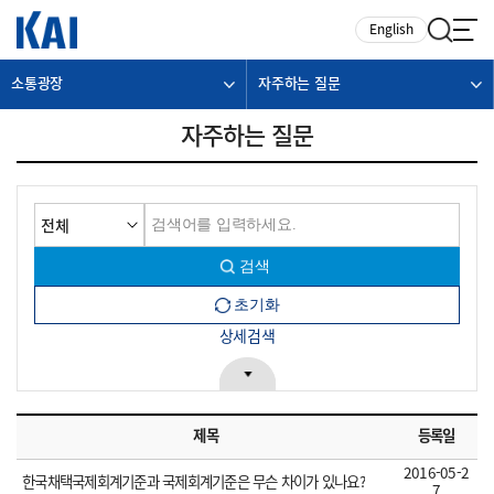
카피라이트로 가기
본문으로 가기
주메뉴로 가기
English
소통광장
자주하는 질문
자주하는 질문
상세검색
제목
등록일
2016-05-2
한국채택국제회계기준과 국제회계기준은 무슨 차이가 있나요?
7