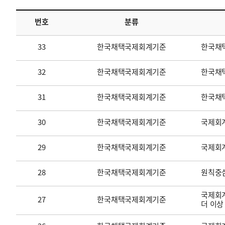
번호
분류
투명·지속가능 경제를 위한
회계기준 및 지속가능성 기준
제정의 글로벌 리더
회계기준열람서비스
33
한국채택국제회계기준
한국채
32
한국채택국제회계기준
한국채택
31
한국채택국제회계기준
한국채
30
한국채택국제회계기준
국제회계
29
한국채택국제회계기준
국제회
28
한국채택국제회계기준
원칙중
국제회계
27
한국채택국제회계기준
더 이상