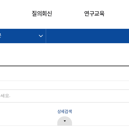
카피라이트로 가기
본문으로 가기
주메뉴로 가기
질의회신
연구교육
문
제정개정과제
제정개정과제
질의회신 요약
연구
보도자료
CI소개
주요 일정
주요 일정
회계기준적용의견서
교육
회계뉴스
조직
진행 과제
진행 과제
질의회신 요약 안내
진행 중인 연구과제
스마트강의
완료 과제
완료 과제
질의회신 요약 전체
IFRS Research Forum
교육 자료
의견 조회
의견 조회
한국채택국제회계기준
출판물
IFRS 해석위원회 논의 결과
일반기업회계기준
종전기업회계기준
K-IFRS 신속처리질의
일반기업회계기준 신속처리질
상세검색
의
정착지원TF