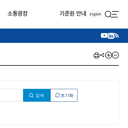
소통광장
기준원 안내
English
국제 활동
국제 활동
참여
뉴스레터
주요업무
자료실
자료실
참여
채용안내
연구논문 공유
2026년 중점 사업방향
제정개정자료
제정개정자료
서베이
채용 안내
회계기준 제정개정 업무
행사·교육자료
행사∙교육자료
의견제안
채용 공고
회계기준 제정개정 절차
기고자료
기고자료
지속가능성 공시기준 제정개정
업무
교육 업무
IFRS재단 재정지원