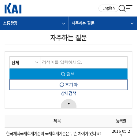
카피라이트로 가기
본문으로 가기
주메뉴로 가기
English
소통광장
자주하는 질문
자주하는 질문
상세검색
제목
등록일
2016-05-2
한국채택국제회계기준과 국제회계기준은 무슨 차이가 있나요?
7