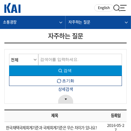
카피라이트로 가기
본문으로 가기
주메뉴로 가기
English
소통광장
자주하는 질문
자주하는 질문
상세검색
제목
등록일
2016-05-2
한국채택국제회계기준과 국제회계기준은 무슨 차이가 있나요?
7