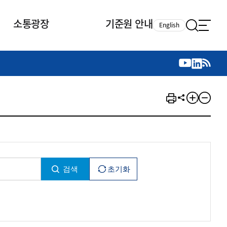
소통광장
기준원 안내
English
국제 활동
국제 활동
참여
뉴스레터
주요업무
자료실
자료실
참여
채용안내
연구논문 공유
2026년 중점 사업방향
제정개정자료
제정개정자료
서베이
채용 안내
회계기준 제정개정 업무
행사·교육자료
행사∙교육자료
의견제안
채용 공고
회계기준 제정개정 절차
기고자료
기고자료
지속가능성 공시기준 제정개정
업무
교육 업무
IFRS재단 재정지원