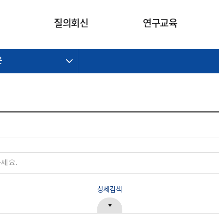
카피라이트로 가기
본문으로 가기
주메뉴로 가기
질의회신
연구교육
문
제정개정과제
제정개정과제
질의회신 요약
연구
보도자료
CI소개
주요 일정
주요 일정
회계기준적용의견서
교육
회계뉴스
조직
진행 과제
진행 과제
질의회신 요약 안내
진행 중인 연구과제
스마트강의
완료 과제
완료 과제
질의회신 요약 전체
IFRS Research Forum
교육 자료
의견 조회
의견 조회
한국채택국제회계기준
출판물
IFRS 해석위원회 논의 결과
일반기업회계기준
종전기업회계기준
K-IFRS 신속처리질의
일반기업회계기준 신속처리질
상세검색
의
정착지원TF