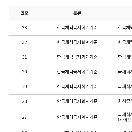
번호
분류
투명·지속가능 경제를 위한
회계기준 및 지속가능성 기준
제정의 글로벌 리더
회계기준열람서비스
33
한국채택국제회계기준
한국채
32
한국채택국제회계기준
한국채택
31
한국채택국제회계기준
한국채
30
한국채택국제회계기준
국제회계
29
한국채택국제회계기준
국제회
28
한국채택국제회계기준
원칙중
국제회계
27
한국채택국제회계기준
더 이상