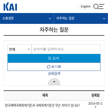
카피라이트로 가기
본문으로 가기
주메뉴로 가기
English
소통광장
자주하는 질문
자주하는 질문
상세검색
제목
등록일
2016-05-2
한국채택국제회계기준과 국제회계기준은 무슨 차이가 있나요?
7