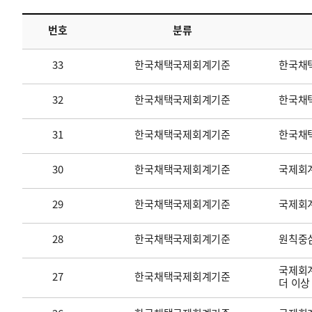
번호
분류
투명·지속가능 경제를 위한
회계기준 및 지속가능성 기준
제정의 글로벌 리더
회계기준열람서비스
33
한국채택국제회계기준
한국채
32
한국채택국제회계기준
한국채택
31
한국채택국제회계기준
한국채
30
한국채택국제회계기준
국제회계
29
한국채택국제회계기준
국제회
28
한국채택국제회계기준
원칙중
국제회계
27
한국채택국제회계기준
더 이상