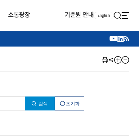
소통광장
기준원 안내
English
국제 활동
국제 활동
참여
뉴스레터
주요업무
자료실
자료실
참여
채용안내
연구논문 공유
2026년 중점 사업방향
제정개정자료
제정개정자료
서베이
채용 안내
회계기준 제정개정 업무
행사·교육자료
행사∙교육자료
의견제안
채용 공고
회계기준 제정개정 절차
기고자료
기고자료
지속가능성 공시기준 제정개정
업무
교육 업무
IFRS재단 재정지원