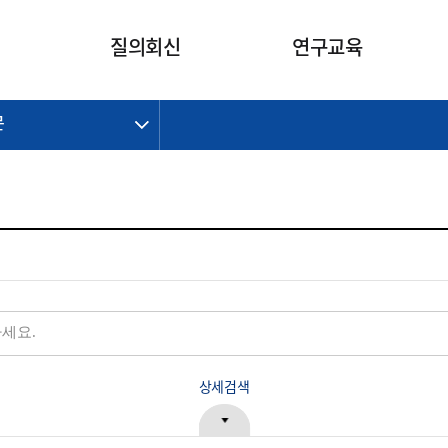
카피라이트로 가기
본문으로 가기
주메뉴로 가기
질의회신
연구교육
문
제정개정과제
제정개정과제
질의회신 요약
연구
보도자료
CI소개
주요 일정
주요 일정
회계기준적용의견서
교육
회계뉴스
조직
진행 과제
진행 과제
질의회신 요약 안내
진행 중인 연구과제
스마트강의
완료 과제
완료 과제
질의회신 요약 전체
IFRS Research Forum
교육 자료
의견 조회
의견 조회
한국채택국제회계기준
출판물
IFRS 해석위원회 논의 결과
일반기업회계기준
종전기업회계기준
K-IFRS 신속처리질의
일반기업회계기준 신속처리질
상세검색
의
정착지원TF