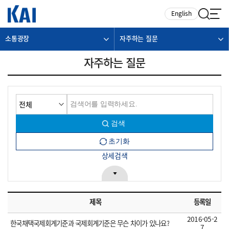
카피라이트로 가기
본문으로 가기
주메뉴로 가기
English
소통광장
자주하는 질문
자주하는 질문
상세검색
제목
등록일
2016-05-2
한국채택국제회계기준과 국제회계기준은 무슨 차이가 있나요?
7