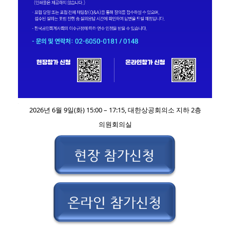
한국회계기준원
제149회 KAI Forum IASB 공개초안 위험경감회계 (Risk Mitigation Accounting)
INVITATION
KAI포럼에 여러분을 초청합니다.
최근 글로벌 자본시장에서 기업의 금리위험 관리활동을 재무제표에 보다 충실히 반영하여, 재무정보의 유용성을 높이려는 논의가 활발히 이루어지고 있습니다.
2026년 6월 9일(화) 15:00 – 17:15, 대한상공회의소 지하 2층
특히 금융 기관은 금리변동에 따른 위험을 관리하기 위해 전사적 관점에서 자산과 부채를 통합하여 관리하는 동태적 위험관리를 수행하고 있으나, 현행 위험회피회계는 이를 재무제표에서 충실히 표현하는 데 한계가 있습니다.
이에 국제회계기준위원회(IASB)는 기업이 순액 기준으로 이자율위험을 관리하는 경우 그러한 위험관리 활동이 재무제표에 충실히 표현될 수 있도록 2025년 12월 위험경감회계(Risk Mitigation Accounting, 'RMA') 공개초안을 발표하였고, 의견을 수렴하고 있습니다.
RMA 공개초안은 국내 기업에 새로운 유형의 위험회피회계 적용 가능성을 제공하고 위험 관리 방법과 규모에 대한 보다 구체적인 공시로 재무정보 이용자에게 정보 유용성이 제고될 수 있다는 점에서 국내 회계 실무에 중요한 시사점을 제공합니다.
또한 RMA 적용 시 파생상품 손익의 일부가 '위험경감조정'이라는 별도 항목으로 재무상태표에 자산 또는 부채로 인식되어 후속적으로 당기손익에 반영되기 때문에 은행, 보험사의 순이자마진(NIM) 및 보험 금융손익 변동성이 현행 대비 달라질 수 있습니다. 이처럼 RMA는 국내 금융권을 중심으로 주로 적용되어 이자율위험 관리실무와 재무 보고에 의미 있는 영향을 미칠 것으로 생각됩니다.
한국회계기준원은 IASB가 발표한 공개초안의 주요 내용을 소개하고 국내 이해관계자의 의견을 청취하고자 IASB 공개초안 위험경감회계 KAI 포럼을 개최합니다. 많은 참석 부탁드립니다.
주제:IASB 공개초안 '위험경감회계 (Risk Mitigation Accounting)'
목적:IASB 공개초안(ED)에 대한 소개 및 국내 이해관계자 의견 청취
일시:2026년 6월 9일(화), 15:00 - 17:15
장소:대한상공회의소 지하 2층 의원회의실
진행방식:온라인 송출 병행
PROGRAM
15:00,개회,김재호 한국회계기준원 회계기준실 실장
15:00~15:05,인사말,곽병진 한국회계기준원 원장
15:05~16:15,주제발표,안지성·유지성 한국회계기준원 책임연구원,진선근 삼일회계법인 파트너,정재원 한영회계법인 파트너
16:15~17:15,토론,좌장:이동익 회계기준위원회 위원, 우리금융지주 회계부 부장,토론자:김유진 은행업권, 은행연합회 대리,정종찬 보험업권, 생명보험협회 팀장,서정연 재무제표 이용자, 신영증권 팀장,김영준 학계, 한국외국어대학교 교수,김경호 감사인, 안진회계법인 파트너
17:15,폐회,김재호 한국회계기준원 회계기준실 실장,사회: 김재호 한국회계기준원 회계기준실 실장
NOTICE
포럼 현장 참석신청은 한국회계기준원 홈페이지에서 받습니다.(총 112석)
온라인 참여신청은 온라인 등록 인터넷 주소(https://kasbwebinar.or.kr/)에서 받습니다.
포럼 자료는 전일부터 홈페이지 또는 현장제공 QR코드를 이용하여 확인하실 수 있습니다.
(인쇄물은 제공하지 않습니다.)
포럼 당일 또는 포럼 전에 채팅창(Q&A)을 통해 질의를 접수하실 수 있으며,
접수된 질의는 포럼 진행 중 질의응답 시간에 확인하여 답변을 드릴 예정입니다.
한국공인회계사회의 이수규정에 따라 연수 인정을 받을 수 있습니다.
문의 및 연락처: 02-6050-0181/ 0148
현장참가 신청 QR코드: https://m.site.naver.com/252Zt
몬라인참가 신청 QR코드: https://m.site.naver.com/1nd7R
의원회의실