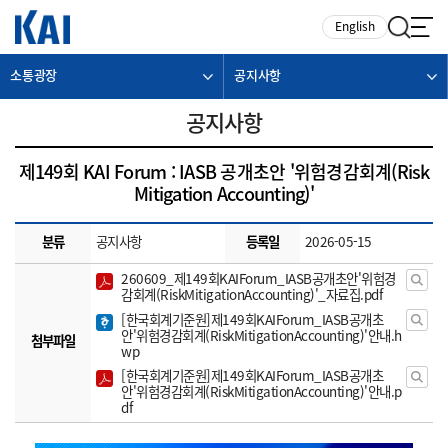
카피라이트로 가기
본문으로 가기
주메뉴로 가기
English
소통광장
공지사항
공지사항
제149회 KAI Forum : IASB 공개초안 '위험경감회계(Risk
Mitigation Accounting)'
분류
공지사항
등록일
2026-05-15
260609_제149회KAIForum_IASB공개초안'위험경
감회계(RiskMitigationAccounting)'_자료집.pdf
[한국회계기준원]제149회KAIForum_IASB공개초
안'위험경감회계(RiskMitigationAccounting)'안내.h
첨부파일
wp
[한국회계기준원]제149회KAIForum_IASB공개초
안'위험경감회계(RiskMitigationAccounting)'안내.p
df